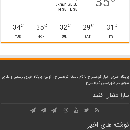
35
باد 3km/h SE
H 35 • L 35
34
35
32
29
31
C
C
C
C
C
TUE
MON
SUN
SAT
FRI
پایگاه خبری اخبار کوهسرخ با نام رسانه کوهسرخ ، اولین پایگاه خبری رسمی و دارای
مجوز در شهرستان کوهسرخ
مارا دنبال کنید
نوشته های اخیر